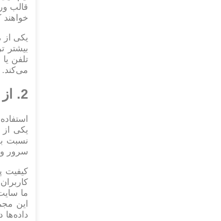
قالب ورد
خواهند ک
یکی از م
بیشتر تر
تلفن یا
می‌کند.
2. از یک شرکت میزبانی وب خوب استفاده کنید
استفاده
یکی از 
نسبت به
سرور و 
کیفیت پ
کاربران
ما سای
این مجمو
داده‌ها 