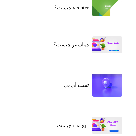
vcenter چیست؟
دیتاسنتر چیست؟
تست آی پی
chatgpt چیست