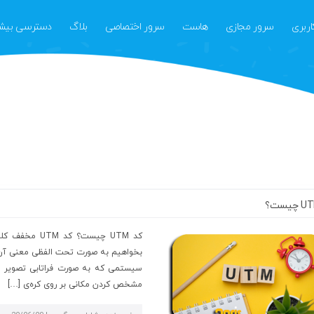
اربری
سرور مجازی
هاست
سرور اختصاصی
بلاگ
دسترسی بیشت
سرور
هاست
ثبت
مجازی
ایران
نام
ایران
هاست
درباره
سرور
میزبانی
ما
مجازی
فرانسه
تماس
فرانسه
هاست
با
سرور
وردپرس
ما
مجازی
کانادا
سرور
بخواهیم به صورت تحت الفظی معنی آن را
مجازی
سیستمی که به صورت فراتابی تصویر رو
انگلستان
مشخص کردن مکانی بر روی کره‌ی […]
سرور