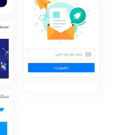
معما
عضویت
دسکتا