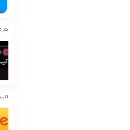
هکر 
الگور