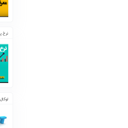
نرخ 
لوکا